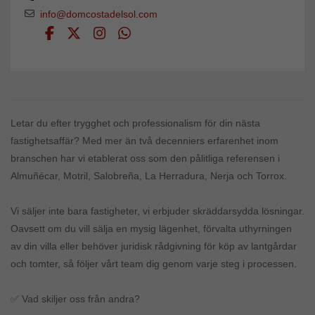
info@domcostadelsol.com
Letar du efter trygghet och professionalism för din nästa
fastighetsaffär? Med mer än två decenniers erfarenhet inom
branschen har vi etablerat oss som den pålitliga referensen i
Almuñécar, Motril, Salobreña, La Herradura, Nerja och Torrox.
Vi säljer inte bara fastigheter, vi erbjuder skräddarsydda lösningar.
Oavsett om du vill sälja en mysig lägenhet, förvalta uthyrningen
av din villa eller behöver juridisk rådgivning för köp av lantgårdar
och tomter, så följer vårt team dig genom varje steg i processen.
✅ Vad skiljer oss från andra?