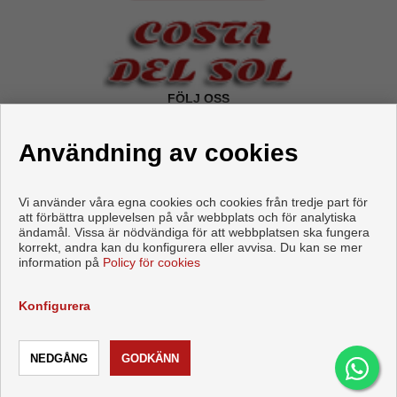
FÖLJ OSS
Användning av cookies
Vi använder våra egna cookies och cookies från tredje part för
att förbättra upplevelsen på vår webbplats och för analytiska
ändamål. Vissa är nödvändiga för att webbplatsen ska fungera
korrekt, andra kan du konfigurera eller avvisa. Du kan se mer
information på
Policy för cookies
Copyright © 2026 DOM Costa del Sol.
Utvecklad av
Inmoenter
.
Juridisk Information
|
Konfigurera
Personuppgiftspolicy
|
Cookies policy