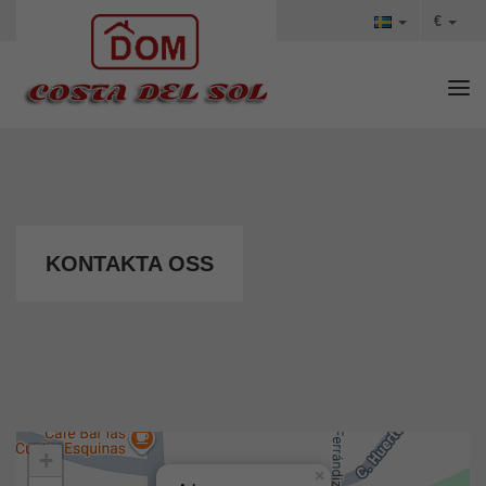
€
Tog
KONTAKTA OSS
+
×