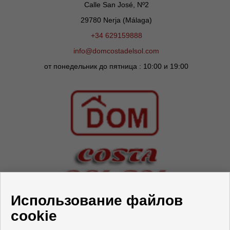
Calle San José, Nº2
29780 Nerja (Málaga)
+34 629159888
info@domcostadelsol.com
от понедельник до пятница : 10:00 и 19:00
СЛЕДУЙ ЗА НАМИ
Использование файлов
cookie