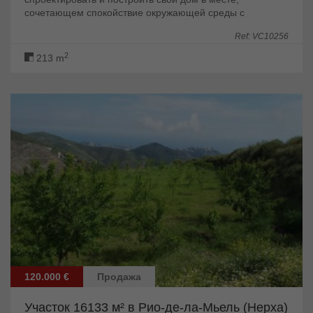
сочетающем спокойствие окружающей среды с
близостью ко всем необходимым объектам
Ref: VC10256
инфраструктуры....
2
213 m
120.000 €
Продажа
Участок 16133 м² в Рио-де-ла-Мьель (Нерха)