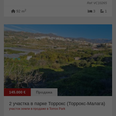
Ref: VC10265
2
92 m
3
1
145.000 €
Продажа
2 участка в парке Торрокс (Торрокс-Малага)
участок земли в продаже в Torrox Park