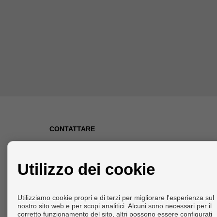
CONTATTARE
Calle San José, Nº2
Utilizzo dei cookie
29780 Nerja (Málaga)
+34 629159888
info@domcostadelsol.com
Utilizziamo cookie propri e di terzi per migliorare l'esperienza sul
nostro sito web e per scopi analitici. Alcuni sono necessari per il
Dal Lunedi fino al Venerdì : 10:00 e 19:00
corretto funzionamento del sito, altri possono essere configurati