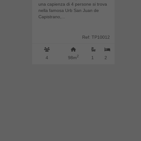
una capienza di 4 persone si trova
nella famosa Urb San Juan de
Capistrano,...
Ref: TP10012
2
4
98m
1
2